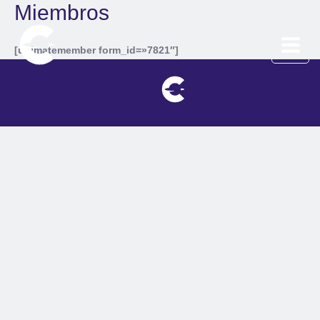
Miembros
Ir
Main
al
Menu
contenido
[ultimatemember form_id=»7821″]